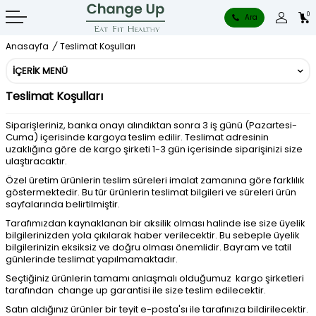
0
Ara
Anasayfa
/
Teslimat Koşulları
İÇERIK MENÜ
Teslimat Koşulları
Siparişleriniz, banka onayı alındıktan sonra 3 iş günü (Pazartesi-
Cuma) içerisinde kargoya teslim edilir. Teslimat adresinin
uzaklığına göre de kargo şirketi 1-3 gün içerisinde siparişinizi size
ulaştıracaktır.
Özel üretim ürünlerin teslim süreleri imalat zamanına göre farklılık
göstermektedir. Bu tür ürünlerin teslimat bilgileri ve süreleri ürün
sayfalarında belirtilmiştir.
Tarafımızdan kaynaklanan bir aksilik olması halinde ise size üyelik
bilgilerinizden yola çıkılarak haber verilecektir. Bu sebeple üyelik
bilgilerinizin eksiksiz ve doğru olması önemlidir. Bayram ve tatil
günlerinde teslimat yapılmamaktadır.
Seçtiğiniz ürünlerin tamamı anlaşmalı olduğumuz kargo şirketleri
tarafından change up garantisi ile size teslim edilecektir.
Satın aldığınız ürünler bir teyit e-posta'sı ile tarafınıza bildirilecektir.