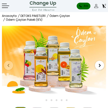
0
Ara
Anasayfa
/
DETOKS PAKETLERİ
/
Ödem Çayları
/
Ödem Çayları Paketi (6'lı)