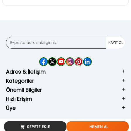
KAYIT OL
Adres & İletişim
Kategoriler
Önemli Bilgiler
Hızlı Erişim
Üye
SEPETE EKLE
HEMEN AL
T
-Soft
E-Ticaret
Sistemleriyle Hazırlanmıştır.